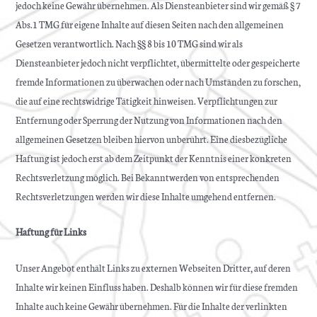
jedoch keine Gewähr übernehmen. Als Diensteanbieter sind wir gemäß § 7
Abs.1 TMG für eigene Inhalte auf diesen Seiten nach den allgemeinen
Gesetzen verantwortlich. Nach §§ 8 bis 10 TMG sind wir als
Diensteanbieter jedoch nicht verpflichtet, übermittelte oder gespeicherte
fremde Informationen zu überwachen oder nach Umständen zu forschen,
die auf eine rechtswidrige Tätigkeit hinweisen. Verpflichtungen zur
Entfernung oder Sperrung der Nutzung von Informationen nach den
allgemeinen Gesetzen bleiben hiervon unberührt. Eine diesbezügliche
Haftung ist jedoch erst ab dem Zeitpunkt der Kenntnis einer konkreten
Rechtsverletzung möglich. Bei Bekanntwerden von entsprechenden
Rechtsverletzungen werden wir diese Inhalte umgehend entfernen.
Haftung für Links
Unser Angebot enthält Links zu externen Webseiten Dritter, auf deren
Inhalte wir keinen Einfluss haben. Deshalb können wir für diese fremden
Inhalte auch keine Gewähr übernehmen. Für die Inhalte der verlinkten