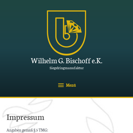
Zum
Inhalt
springen
Wilhelm G. Bischoff e.K.
Siegelringmanufaktur
Menü
Menü
Impressum
Angaben gemäß § 5 TMG: